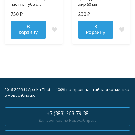
паста в тубе с
жир 50 мл
гвоздикой, гуавой и
750
230
₽
₽
алоэ Isme 100 гр
В
В
корзину
корзину
2016-2026 © Apteka-Thai — 100% натуральная тайская косметика
в Новосибирске
+7 (383) 263-79-38
Для звонков из Новосибирска