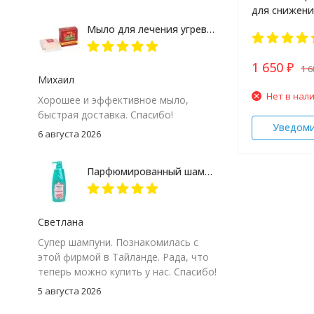
для снижени
очищения к
Мыло для лечения угревой сыпи Madame Heng
Donutt 10х20
1 650
1 
₽
Михаил
Нет в нал
Хорошее и эффективное мыло,
быстрая доставка. Спасибо!
Уведом
6 августа 2026
Парфюмированный шампунь "Корейская роза" Rejoice 370 мл
Светлана
Супер шампуни. Познакомилась с
этой фирмой в Тайланде. Рада, что
теперь можно купить у нас. Спасибо!
5 августа 2026