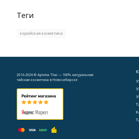
Теги
корейская косметика
К
2016-2026 © Apteka-Thai — 100% натуральная
тайская косметика в Новосибирске
У
У
У
Т
К
Т