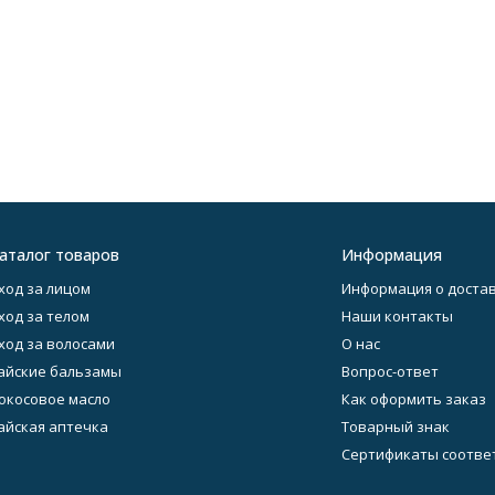
аталог товаров
Информация
ход за лицом
Информация о достав
ход за телом
Наши контакты
ход за волосами
О нас
айские бальзамы
Вопрос-ответ
окосовое масло
Как оформить заказ
айская аптечка
Товарный знак
Сертификаты соотве