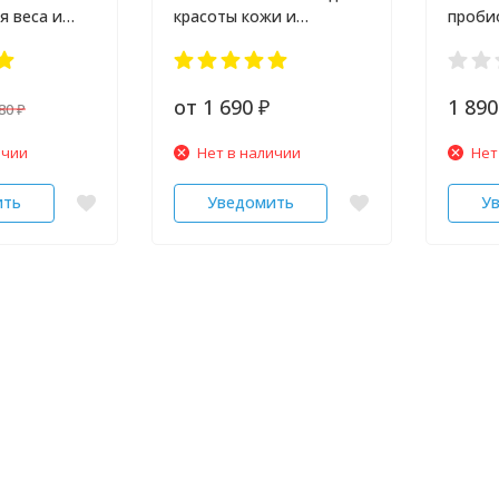
я веса и
красоты кожи и
проби
ишечника
здоровья Donutt
тамар
 гр
х 20 гр
от 1 690
1 89
680
₽
₽
ичии
Нет в наличии
Нет
ить
Уведомить
У