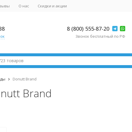
зывы
О нас
Скидки и акции
38
8 (800) 555-87-20
нок
Звонок бесплатный по РФ
нды
Donutt Brand
nutt Brand