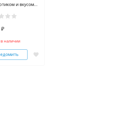
отиком и вкусом
инда Donutt 10 шт
0
₽
 в наличии
ведомить