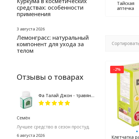
Куркума в косметических
Тайская
средствах: особенности
аптечка
применения
3 августа 2026
Лемонграсс: натуральный
компонент для ухода за
Сортировать
телом
-2%
Отзывы о товарах
Фа Талай Джон - травяные капсулы против гриппа и простуды
Семён
Лучшее средство в сезон простуд.
6 августа 2026
Клетчатка р