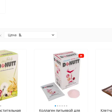
:
Цена
астительная
Коллаген питьевой для
Клетча