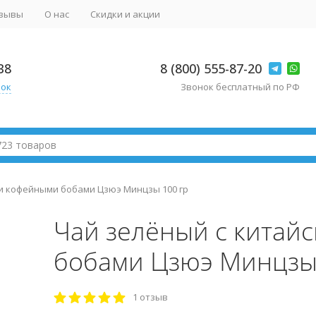
зывы
О нас
Скидки и акции
38
8 (800) 555-87-20
нок
Звонок бесплатный по РФ
и кофейными бобами Цзюэ Минцзы 100 гр
Чай зелёный с китай
бобами Цзюэ Минцзы
1 отзыв