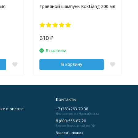
ния
Травяной шампунь KokLiang 200 мл
610
₽
В наличии
В корзину
Контакты
ке и оплате
+7 (383) 263-79-38
Для звонков из Новосибирска
8 (800) 555-87-20
Звонок бесплатный по РФ
Заказать звонок