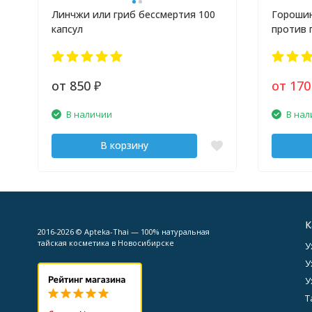
Линчжи или гриб бессмертия 100
Горошин
капсул
против 
от 850
от 17
₽
В наличии
В нал
В корзину
К
2016-2026 © Apteka-Thai — 100% натуральная
тайская косметика в Новосибирске
У
У
У
Т