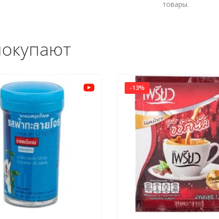
товары.
покупают
-13%