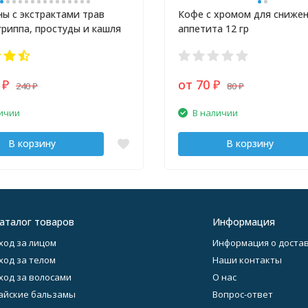
ы с экстрактами трав
Кофе с хромом для сниже
гриппа, простуды и кашля
аппетита 12 гр
0
от 70
240
80
₽
₽
₽
₽
ичии
В наличии
В корзину
В корзину
аталог товаров
Информация
ход за лицом
Информация о достав
ход за телом
Наши контакты
ход за волосами
О нас
айские бальзамы
Вопрос-ответ