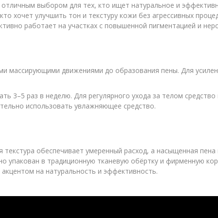
т отличным выбором для тех, кто ищет натуральное и эффектив
 кто хочет улучшить тон и текстуру кожи без агрессивных проце
ктивно работает на участках с повышенной пигментацией и не
ми массирующими движениями до образования пены. Для усилени
ть 3–5 раз в неделю. Для регулярного ухода за телом средство
ительно использовать увлажняющее средство.
я текстура обеспечивает умеренный расход, а насыщенная пена
тно упакован в традиционную тканевую обёртку и фирменную ко
 акцентом на натуральность и эффективность.