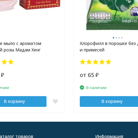
е мыло с ароматом
Хлорофилл в порошке без
й розы Мадам Хенг
и примесей
0
от 65
₽
₽
ичии
В наличии
В корзину
В корзину
аталог товаров
Информация