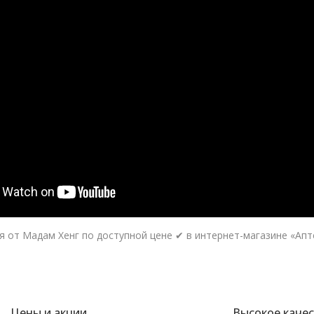
т Мадам Хенг по доступной цене ✔ в интернет-магазине «Аптек
Цены и акции
Высокое каче