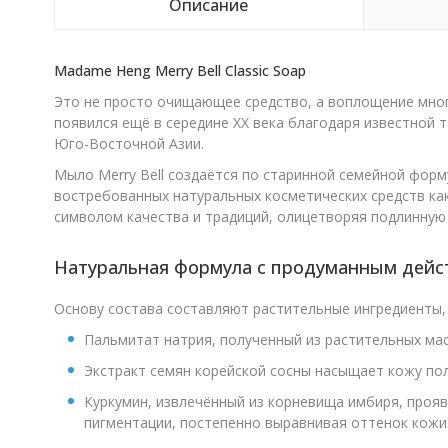
Описание
Madame Heng Merry Bell Classic Soap
Это не просто очищающее средство, а воплощение мног
появился ещё в середине XX века благодаря известной т
Юго-Восточной Азии.
Мыло Merry Bell создаётся по старинной семейной форм
востребованных натуральных косметических средств как
символом качества и традиций, олицетворяя подлинную 
Натуральная формула с продуманным дейс
Основу состава составляют растительные ингредиенты,
Пальмитат натрия, полученный из растительных мас
Экстракт семян корейской сосны насыщает кожу по
Куркумин, извлечённый из корневища имбиря, проя
пигментации, постепенно выравнивая оттенок кожи