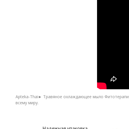
Apteka-Thai► Травяное охлаждающее мыло Фитотерапия о
всему миру.
Надежная упаковка