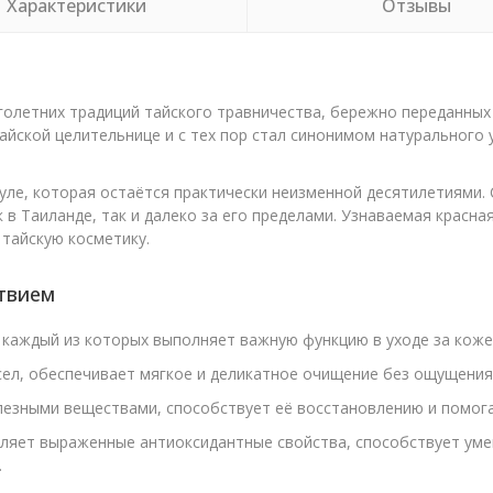
Характеристики
Отзывы
олетних традиций тайского травничества, бережно переданных
айской целительнице и с тех пор стал синонимом натурального 
уле, которая остаётся практически неизменной десятилетиями. 
 в Таиланде, так и далеко за его пределами. Узнаваемая красна
тайскую косметику.
твием
 каждый из которых выполняет важную функцию в уходе за коже
ел, обеспечивает мягкое и деликатное очищение без ощущения 
лезными веществами, способствует её восстановлению и помог
вляет выраженные антиоксидантные свойства, способствует ум
.