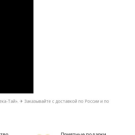
а-Тай». ✈ Заказывайте с доставкой по России и по
ство
Приятные подарки