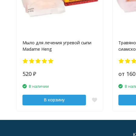
Мыло для лечения угревой сыпи
Травяно
Madame Heng
сиамско
520
от 16
₽
В наличии
В нал
В корзину
К