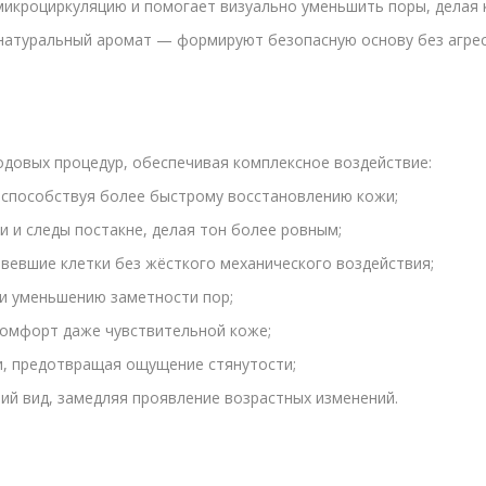
икроциркуляцию и помогает визуально уменьшить поры, делая к
атуральный аромат — формируют безопасную основу без агресс
уходовых процедур, обеспечивая комплексное воздействие:
 способствуя более быстрому восстановлению кожи;
и и следы постакне, делая тон более ровным;
вевшие клетки без жёсткого механического воздействия;
и уменьшению заметности пор;
комфорт даже чувствительной коже;
, предотвращая ощущение стянутости;
ий вид, замедляя проявление возрастных изменений.