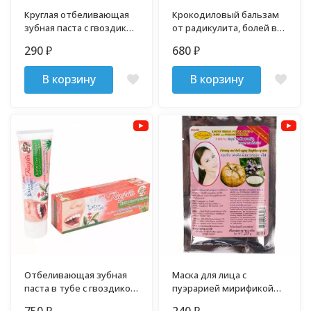
Круглая отбеливающая
Крокодиловый бальзам
зубная паста с гвоздикой
от радикулита, болей в
ISME Rasyan 25 гр
спине и шее 50 гр
290
680
₽
₽
В корзину
В корзину
Отбеливающая зубная
Маска для лица с
паста в тубе с гвоздикой,
пуэрарией мирификой
гуавой и алоэ Isme 100 гр
ISME 20 гр