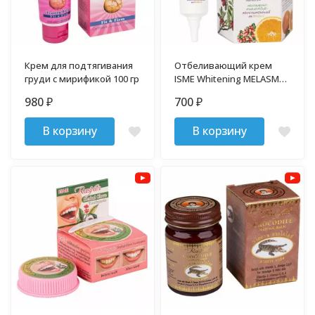
Крем для подтягивания
Отбеливающий крем
груди с мирификой 100 гр
ISME Whitening MELASMA
10 гр
980
700
₽
₽
В корзину
В корзину