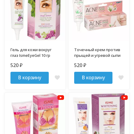
Гель для кожи вокруг
Точечный крем против
глаз IsmeEyeGel 10 гр
прыщей и угревой сыпи
520
520
₽
₽
В корзину
В корзину