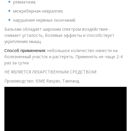
ревматизм;
межреберная невралгия;
нарушения нервных окончаний.
Бальзам обладает широким спектром воздействия -
снимает усталость, болевые эффекты и способствует
укреплению мышц.
Способ применения:
небольшое количество нанести на
болезненный участок и растереть. Применять не чаще 2-4
раз за сутки.
НЕ ЯВЛЯЕТСЯ ЛЕКАРСТВЕННЫМ СРЕДСТВОМ!
Производство: ISME Rasyan, Таиланд.