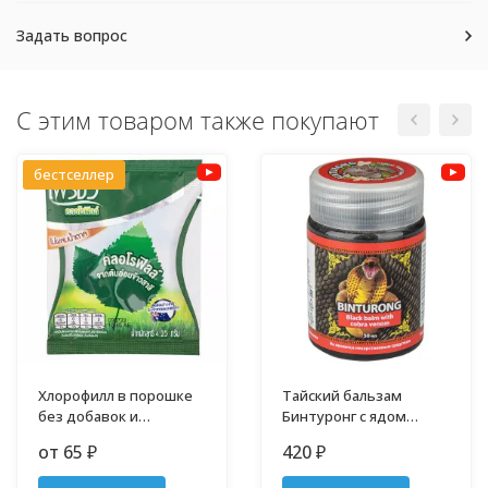
Задать вопрос
С этим товаром также покупают
бестселлер
Хлорофилл в порошке
Тайский бальзам
без добавок и
Бинтуронг с ядом
примесей
кобры 50 гр
от 65
420
₽
₽