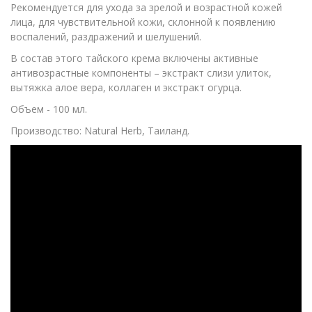
Рекомендуется для ухода за зрелой и возрастной кожей
лица, для чувствительной кожи, склонной к появлению
воспалений, раздражений и шелушений.
В состав этого тайского крема включены активные
антивозрастные компоненты – экстракт слизи улиток,
вытяжка алое вера, коллаген и экстракт огурца.
Объем - 100 мл.
Производство: Natural Herb, Таиланд.