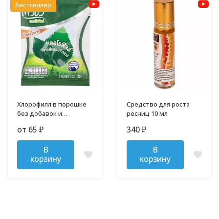
бестселлер
Хлорофилл в порошке
Средство для роста
без добавок и
ресниц 10 мл
примесей
от 65
340
₽
₽
В
В
корзину
корзину