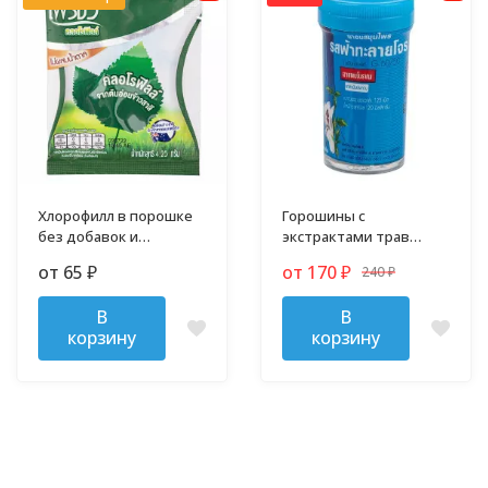
Хлорофилл в порошке
Горошины с
без добавок и
экстрактами трав
примесей
против гриппа,
от 65
от 170
240
₽
₽
простуды и кашля
₽
В
В
корзину
корзину