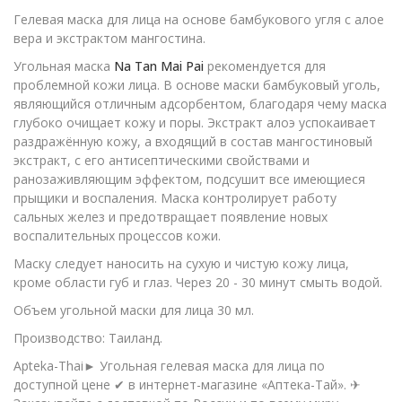
Гелевая маска для лица на основе бамбукового угля с алое
вера и экстрактом мангостина.
Угольная маска
Na Tan Mai Pai
рекомендуется
для
проблемной кожи лица. В основе маски бамбуковый уголь,
являющийся отличным адсорбентом, благодаря чему маска
глубоко очищает кожу и поры. Экстракт алоэ успокаивает
раздражённую кожу, а входящий в состав мангостиновый
экстракт, с его антисептическими свойствами и
ранозаживляющим эффектом, подсушит все имеющиеся
прыщики и воспаления. Маска контролирует работу
сальных желез и предотвращает появление новых
воспалительных процессов кожи.
Маску следует наносить на сухую и чистую кожу лица,
кроме области губ и глаз. Через 20 - 30 минут смыть водой.
Объем угольной маски для лица 30 мл.
Производство: Таиланд.
Apteka-Thai► Угольная гелевая маска для лица по
доступной цене ✔ в интернет-магазине «Аптека-Тай». ✈