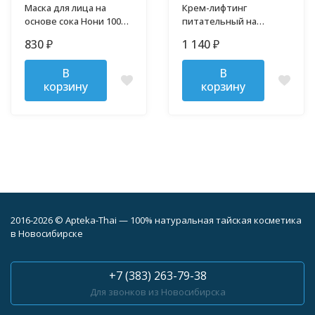
Маска для лица на
Крем-лифтинг
основе сока Нони 100
питательный на
мл
основе сока Нони 100 гр
830
1 140
₽
₽
В
В
корзину
корзину
2016-2026 © Apteka-Thai — 100% натуральная тайская косметика
в Новосибирске
+7 (383) 263-79-38
Для звонков из Новосибирска