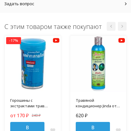
Задать вопрос
С этим товаром также покупают
-17%
Горошины с
Травяной
экстрактами трав
кондиционер Jinda от
против гриппа,
выпадения волос 250
от 170
620
240
₽
₽
простуды и кашля
₽
мл
В
В