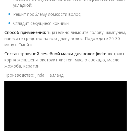
укладкой;
Решит проблему ломкости волос;
Сгладит секущиеся кончики.
Способ применения:
тщательно вымойте голову шампунем,
нанесите средство на всю длину волос. Подождите 20-30
минут. Смойте.
Состав травяной лечебной маски для волос Jinda:
экстракт
корня женьшеня, экстракт листеи, масло авокадо, масло
жожоба, кератин.
Производство: Jinda, Таиланд.