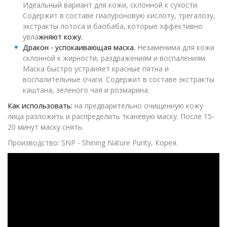
Идеальный вариант для кожи, склонной к сухости.
Содержит в составе гиалуроновую кислоту, трегалозу,
экстракты лотоса и баобаба, которые эффективно
увла
жняют кожу.
Дракон - успокаивающая маска.
Незаменима для кожи
склонной к жирности, раздражениям и воспалениям.
Маска быстро устраняет красные пятна и
воспалительные очаги. Содержит в составе экстракты
каштана, зеленого чая и розмарина.
Как использовать:
на предварительно очищенную кожу
лица разложить и распределить тканевую маску. После 15-
20 минут маску снять.
Производство: SNP - Shining Nature Purity, Корея.