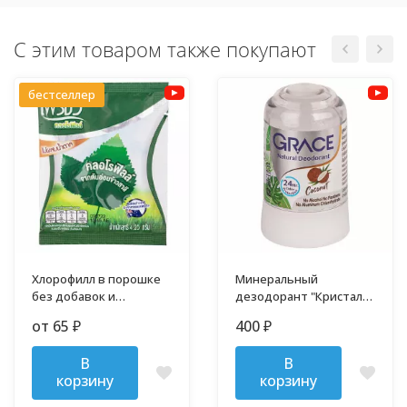
С этим товаром также покупают
бестселлер
Хлорофилл в порошке
Минеральный
без добавок и
дезодорант "Кристалл"
примесей
70 гр
от 65
400
₽
₽
В
В
корзину
корзину