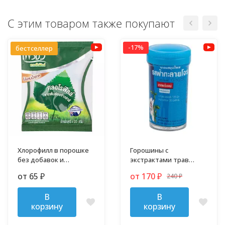
С этим товаром также покупают
-17%
бестселлер
Хлорофилл в порошке
Горошины с
без добавок и
экстрактами трав
примесей
против гриппа,
от 65
от 170
240
₽
₽
простуды и кашля
₽
В
В
корзину
корзину