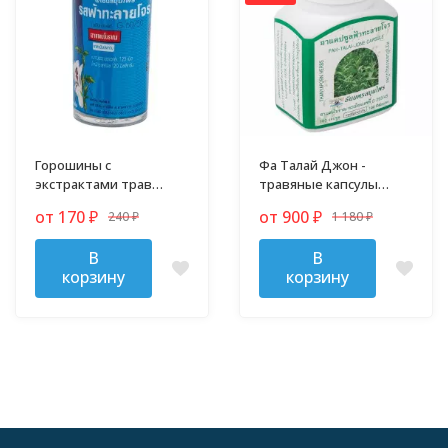
Горошины с
Фа Талай Джон -
экстрактами трав
травяные капсулы
против гриппа,
против гриппа и
от 170
от 900
240
1 180
₽
₽
простуды и кашля
₽
простуды
₽
В
В
корзину
корзину