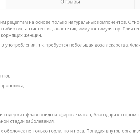
Отзывы
ким рецептам на основе только натуральных компонентов. Относ
антибиотик, антистептик, анастетик, иммуностимулятор. Прияте
и кормящих женщин.
 употреблении, т.к. требуется небольшая доза лекарства. Флако
нтов:
 прополиса;
 и содержит флавоноиды и эфирные масла, благодаря которым 
ьной стадии заболевания.
 оболочек не только горла, но и носа. Попадая внутрь организ