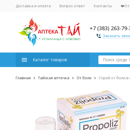
Доставка и оплата
Вопрос-ответ
Контакты
❤️От
+7 (383) 263-79-
Заказать зво
Каталог товаров
Главная
Тайская аптечка
От боли
Спрей от боли в 