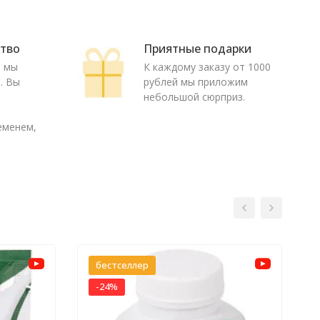
ство
Приятные подарки
ю мы
К каждому заказу от 1000
. Вы
рублей мы приложим
о
небольшой сюрприз.
еменем,
бестселлер
-24%