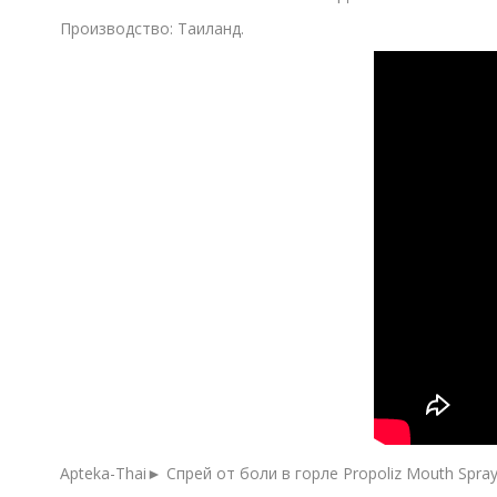
Производство: Таиланд.
Apteka-Thai► Спрей от боли в горле Propoliz Mouth Spra