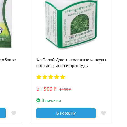
 добавок
Фа Талай Джон - травяные капсулы
против гриппа и простуды
от 900
1 180
₽
₽
В наличии
В корзину