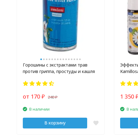
Горошины с экстрактами трав
Эффекти
против гриппа, простуды и кашля
Kamillos
зубной 
от 170
1 350
240
₽
₽
В наличии
В нал
В корзину