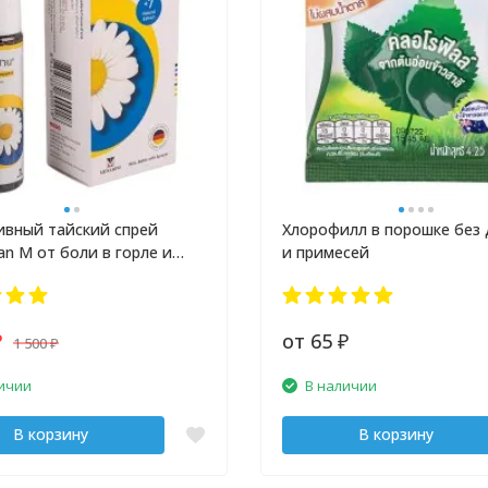
вный тайский спрей
Хлорофилл в порошке без
an M от боли в горле и
и примесей
боли
от 65
1 500
₽
₽
₽
ичии
В наличии
В корзину
В корзину