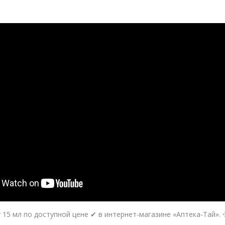
y 15 мл по доступной цене ✔ в интернет-магазине «Аптека-Тай». 