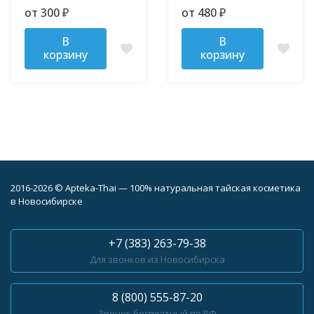
кондиционер для
Лотос
от 300
от 480
₽
₽
мягкости белья HYGIENE
20 мл
В
В
корзину
корзину
2016-2026 © Apteka-Thai — 100% натуральная тайская косметика
в Новосибирске
+7 (383) 263-79-38
Для звонков из Новосибирска
8 (800) 555-87-20
Звонок бесплатный по РФ