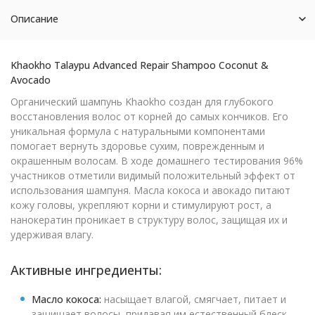
Описание
Khaokho Talaypu Advanced Repair Shampoo Coconut &
Avocado
Органический шампунь Khaokho создан для глубокого
восстановления волос от корней до самых кончиков. Его
уникальная формула с натуральными компонентами
помогает вернуть здоровье сухим, поврежденным и
окрашенным волосам. В ходе домашнего тестирования 96%
участников отметили видимый положительный эффект от
использования шампуня. Масла кокоса и авокадо питают
кожу головы, укрепляют корни и стимулируют рост, а
нанокератин проникает в структуру волос, защищая их и
удерживая влагу.
Активные ингредиенты:
Масло кокоса:
насыщает влагой, смягчает, питает и
защищает волосы, придавая им естественный блеск.