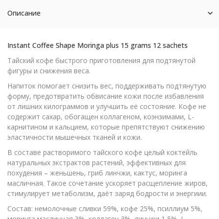
Описание
Instant Coffee Shape Moringa plus 15 grams 12 sachets
Тайский кофе быстрого приготовления для подтянутой
фигуры и снижения веса.
Напиток помогает снизить вес, поддерживать подтянутую
форму, предотвратить обвисание кожи после избавления
от лишних килограммов и улучшить её состояние. Кофе не
содержит сахар, обогащен коллагеном, коэнзимами, L-
карнитином и кальцием, которые препятствуют снижению
эластичности мышечных тканей и кожи.
В составе растворимого тайского кофе целый коктейль
натуральных экстрактов растений, эффективных для
похудения – женьшень, гриб линчжи, кактус, моринга
масличная. Такое сочетание ускоряет расщепление жиров,
стимулирует метаболизм, даёт заряд бодрости и энергиии.
Состав: немолочные сливки 59%, кофе 25%, псиллиум 5%,
моринга масличная 3%, коллаген 3%, линчжи 1,5%, L –