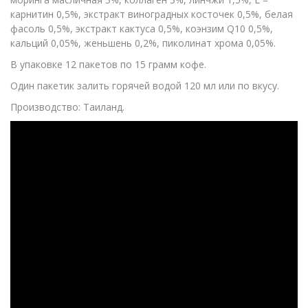
карнитин 0,5%, экстракт виноградных косточек 0,5%, белая
фасоль 0,5%, экстракт кактуса 0,5%, коэнзим Q10 0,5%,
кальций 0,05%, женьшень 0,2%, пиколинат хрома 0,05%.
В упаковке 12 пакетов по 15 грамм кофе.
Один пакетик залить горячей водой 120 мл или по вкусу.
Производство: Таиланд.