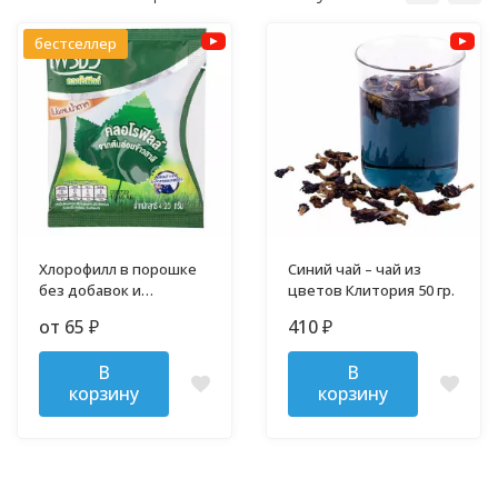
бестселлер
Хлорофилл в порошке
Синий чай – чай из
без добавок и
цветов Клитория 50 гр.
примесей
от 65
410
₽
₽
В
В
корзину
корзину