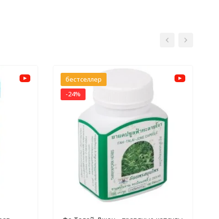
бестселлер
-24%