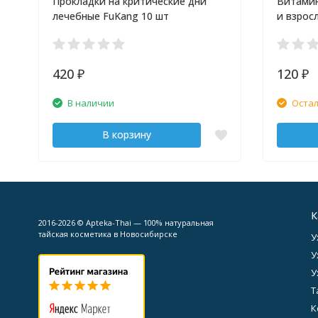
Прокладки на критические дни
Витамин
лечебные FuKang 10 шт
и взрос
420
120
₽
₽
В наличии
Остал
В корзину
К
2016-2026 © Apteka-Thai — 100% натуральная
тайская косметика в Новосибирске
У
У
У
Т
К