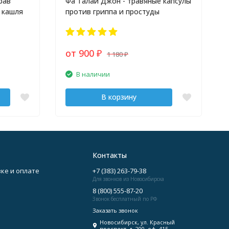
рав
Фа Талай Джон - травяные капсулы
 кашля
против гриппа и простуды
от 900
1 180
₽
₽
В наличии
В корзину
Контакты
ке и оплате
+7 (383) 263-79-38
Для звонков из Новосибирска
8 (800) 555-87-20
Звонок бесплатный по РФ
Заказать звонок
Новосибирск, ул. Красный
проспект, д. 200, оф. 415