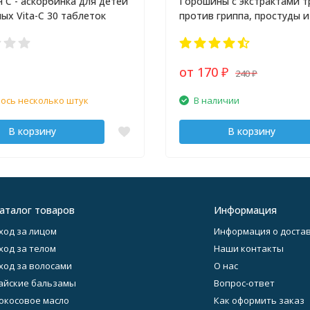
 С - аскорбинка для детей
Горошины с экстрактами т
лых Vita-C 30 таблеток
против гриппа, простуды и
от 170
240
₽
₽
ось несколько штук
В наличии
В корзину
В корзину
аталог товаров
Информация
ход за лицом
Информация о достав
ход за телом
Наши контакты
ход за волосами
О нас
айские бальзамы
Вопрос-ответ
окосовое масло
Как оформить заказ