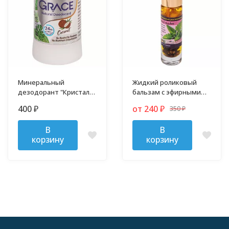
Минеральный
Жидкий роликовый
дезодорант "Кристалл"
бальзам с эфирными
70 гр
маслами 10 гр
400
от 240
350
₽
₽
₽
В
В
корзину
корзину