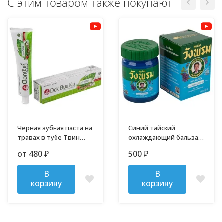
С этим товаром также покупают
Черная зубная паста на
Синий тайский
травах в тубе Твин
охлаждающий бальзам
Лотос
от варикоза Wang Prom
от 480
500
₽
₽
50 гр
В
В
корзину
корзину