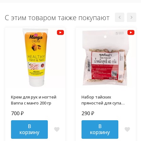
С этим товаром также покупают
Крем для рук и ногтей
Набор тайских
Banna c манго 200 гр
пряностей для супа
Том Ям 40 гр
700
290
₽
₽
В
В
корзину
корзину