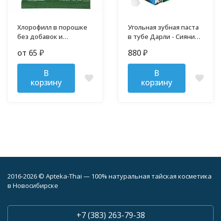
Хлорофилл в порошке
Угольная зубная паста
без добавок и
в тубе Дарли - Сияние
примесей
белизны 140 гр
от 65
880
₽
₽
В
В
корзину
корзину
2016-2026 © Apteka-Thai — 100% натуральная тайская косметика
в Новосибирске
+7 (383) 263-79-38