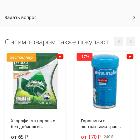
Задать вопрос
С этим товаром также покупают
-17%
бестселлер
Хлорофилл в порошке
Горошины с
без добавок и
экстрактами трав
примесей
против гриппа,
от 65
от 170
240
₽
₽
простуды и кашля
₽