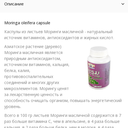
Описание
Moringa oleifera capsule
Каспулы из листьев Моринги масличной - натуральный
источник витаминов, антиоксидантов и жирных кислот.
Азиатское растение (дерево)
Моринга масличная является
природным антиоксидантом,
источником витаминов, кальция,
белка, калия,
противовоспалительных
соединений и многих других
микроэлементов. Морингу ценят
за лекарственную ценность и
способность очищать организм, повышать энергетический
уровень.
Всего в 100 гр листьев Моринги масличной содержится в 7
раз больше витамина С, чем в апельсине, в 4 раза больше
кальция, в 2 раза больше белка, чем в молоке, в 4 раза