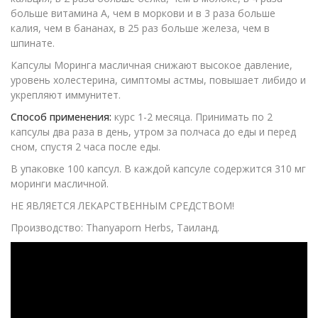
больше витамина А, чем в моркови и в 3 раза больше
калия, чем в бананах, в 25 раз больше железа, чем в
шпинате.
Капсулы Моринга масличная снижают высокое давление,
уровень холестерина, симптомы астмы, повышает либидо и
укрепляют иммунитет.
Способ применения:
курс 1-2 месяца. Принимать по 2
капсулы два раза в день, утром за полчаса до еды и перед
сном, спустя 2 часа после еды.
В упаковке 100 капсул. В каждой капсуле содержится 310 мг
моринги масличной.
НЕ ЯВЛЯЕТСЯ ЛЕКАРСТВЕННЫМ СРЕДСТВОМ!
Производство: Thanyaporn Herbs, Таиланд.