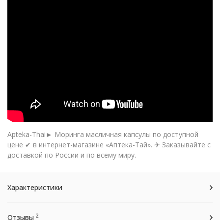
Apteka-Thai► Моринга масличная капсулы по доступной
цене ✔ в интернет-магазине «Аптека-Тай». ✈ Заказывайте с
доставкой по России и по всему миру.
Характеристики
2
Отзывы