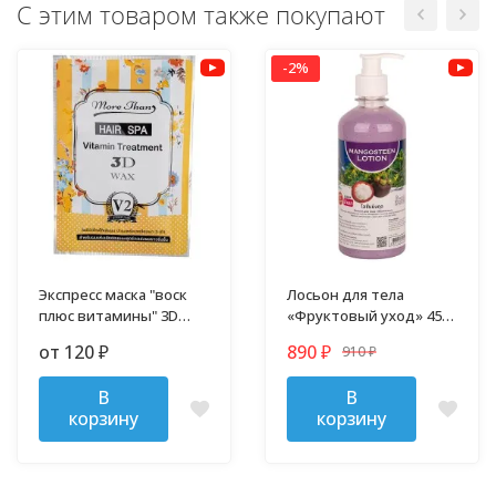
С этим товаром также покупают
-2%
Экспресс маска "воск
Лосьон для тела
плюс витамины" 3D
«Фруктовый уход» 450
Wax V2
мл
от 120
890
910
₽
₽
₽
В
В
корзину
корзину