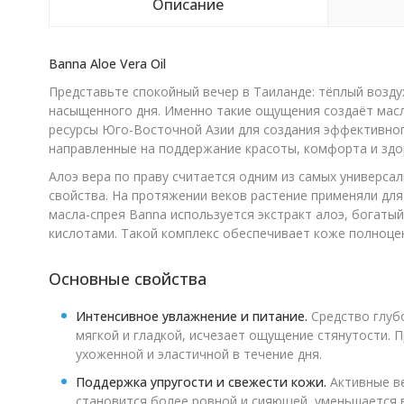
Описание
Banna Aloe Vera Oil
Представьте спокойный вечер в Таиланде: тёплый возду
насыщенного дня. Именно такие ощущения создаёт масло
ресурсы Юго-Восточной Азии для создания эффективног
направленные на поддержание красоты, комфорта и здор
Алоэ вера по праву считается одним из самых универс
свойства. На протяжении веков растение применяли для
масла-спрея Banna используется экстракт алоэ, богаты
кислотами. Такой комплекс обеспечивает коже полноцен
Основные свойства
Интенсивное увлажнение и питание.
Средство глубо
мягкой и гладкой, исчезает ощущение стянутости.
ухоженной и эластичной в течение дня.
Поддержка упругости и свежести кожи.
Активные ве
становится более ровной и сияющей, уменьшается 