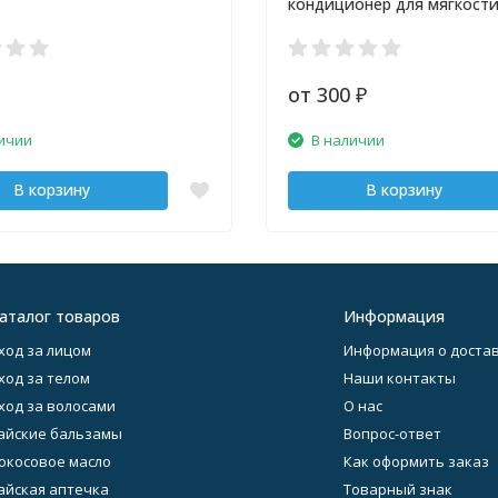
кондиционер для мягкости
HYGIENE 20 мл
от 300
₽
ичии
В наличии
В корзину
В корзину
аталог товаров
Информация
ход за лицом
Информация о достав
ход за телом
Наши контакты
ход за волосами
О нас
айские бальзамы
Вопрос-ответ
окосовое масло
Как оформить заказ
айская аптечка
Товарный знак