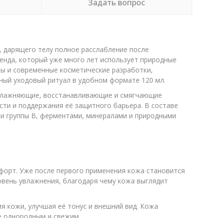
Задать вопрос
, дарящего телу полное расслабление после
ренда, который уже много лет использует природные
ы и современные косметические разработки,
ный уходовый ритуал в удобном формате 120 мл.
 увлажняющие, восстанавливающие и смягчающие
ости и поддержания её защитного барьера. В составе
E и группы B, ферментами, минералами и природными
форт. Уже после первого применения кожа становится
овень увлажнения, благодаря чему кожа выглядит
 кожи, улучшая её тонус и внешний вид. Кожа
е однородным и свежим.