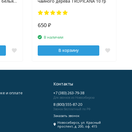
 белья
чайного дерева TROPICANA 10 гр
650
₽
В наличии
В корзину
Контакты
ке и оплате
+7 (383) 263-79-38
Для звонков из Новосибирска
8 (800) 555-87-20
Звонок бесплатный по РФ
Заказать звонок
Новосибирск, ул. Красный
проспект, д. 200, оф. 415