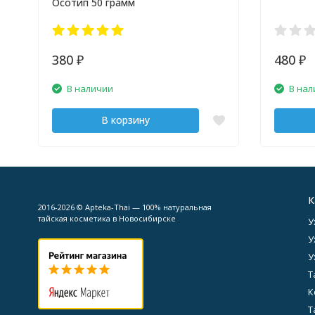
Осотип 50 грамм
380
480
₽
₽
В наличии
В нал
В корзину
К
2016-2026 © Apteka-Thai — 100% натуральная
тайская косметика в Новосибирске
У
У
У
Т
К
Т