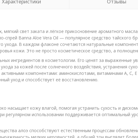
Характеристики
Отзывы
х, мягкий свет заката и лёгкое прикосновение ароматного масла
-спрей Banna Aloe Vera Oil — популярное средство тайского б
о ухода. В каждом флаконе сочетаются натуральные компонент
овья кожи. Это не просто косметическое средство, а полноцен
альных ингредиентов в косметологии. Его ценят за выраженные
 ухода за кожей после солнечного воздействия, устранения сух
й активными компонентами: аминокислотами, витаминами A, C, 
ный уход и способствует её восстановлению.
ко насыщает кожу влагой, помогая устранить сухость и диском
 При регулярном использовании поддерживается оптимальный ур
щества алоэ способствуют естественным процессам обновления
выраженность мелких неровностей, а общий тон выглядит боле