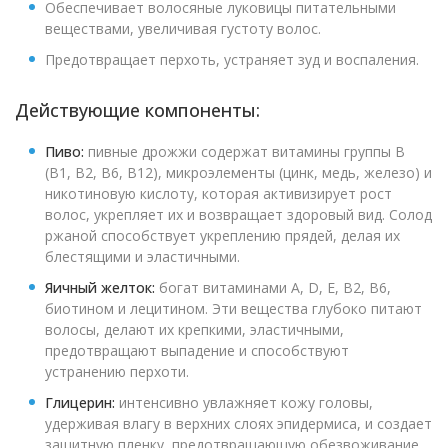
Обеспечивает волосяные луковицы питательными
веществами, увеличивая густоту волос.
Предотвращает перхоть, устраняет зуд и воспаления.
Действующие компоненты:
Пиво:
пивные дрожжи содержат витамины группы В
(B1, B2, B6, B12), микроэлементы (цинк, медь, железо) и
никотиновую кислоту, которая активизирует рост
волос, укрепляет их и возвращает здоровый вид. Солод
ржаной способствует укреплению прядей, делая их
блестящими и эластичными.
Яичный желток:
богат витаминами A, D, E, B2, B6,
биотином и лецитином. Эти вещества глубоко питают
волосы, делают их крепкими, эластичными,
предотвращают выпадение и способствуют
устранению перхоти.
Глицерин:
интенсивно увлажняет кожу головы,
удерживая влагу в верхних слоях эпидермиса, и создает
защитную пленку, предотвращающую обезвоживание.