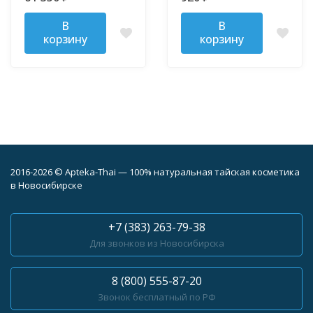
выпадения волос 250
мл
В
В
корзину
корзину
2016-2026 © Apteka-Thai — 100% натуральная тайская косметика
в Новосибирске
+7 (383) 263-79-38
Для звонков из Новосибирска
8 (800) 555-87-20
Звонок бесплатный по РФ