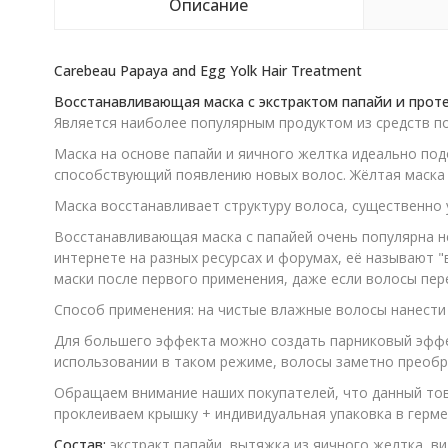
Описание
Carebeau Papaya and Egg Yolk Hair Treatment
Восстанавливающая маска с экстрактом папайи и прот
Является наиболее популярным продуктом из средств по
Маска на основе папайи и яичного желтка идеально подо
способствующий появлению новых волос. Жёлтая маска 
Маска восстанавливает структуру волоса, существенно 
Восстанавливающая маска с папайей очень популярна н
интернете на разных ресурсах и форумах, её называют "
маски после первого применения, даже если волосы пе
Способ применения: на чистые влажные волосы нанести м
Для большего эффекта можно создать парниковый эффек
использовании в таком режиме, волосы заметно преобр
Обращаем внимание наших покупателей, что данный тов
проклеиваем крышку + индивидуальная упаковка в герме
Состав:
экстракт папайи, вытяжка из яичного желтка, в