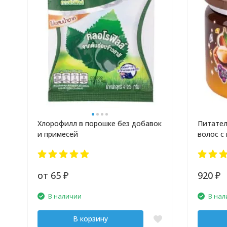
Хлорофилл в порошке без добавок
Питател
и примесей
волос с
от 65
920
₽
₽
В наличии
В нал
В корзину