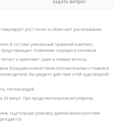
Задать вопрос
стимулирует рост волос и облегчает расчесывание.
инок! В составе уникальный травяной комплекс,
 предотвращает появление секущихся кончиков.
питает и укрепляет сухие и ломкие волосы.
ждена большим количеством положительных отзывов в
производителя. Вы увидите действие этой чудотворной
ыть теплой водой.
а 20 минут. При продолжительном регулярном
чень тщательную упаковку данной маски (скотчем
вреждается.