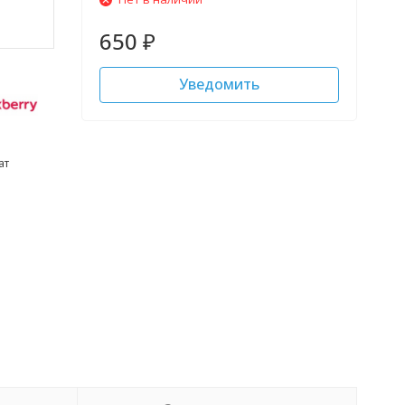
650
₽
Уведомить
ат