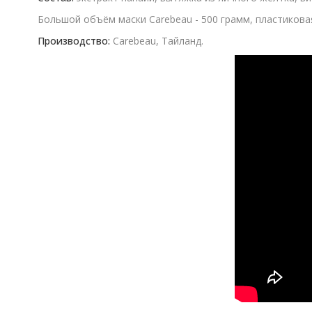
Большой объём маски Carebeau - 500 грамм, пластикова
Производство:
Carebeau, Тайланд.