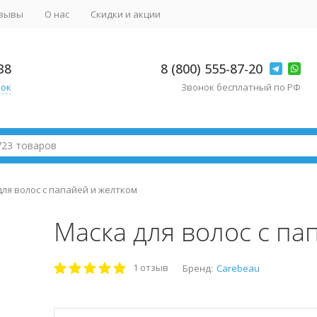
зывы
О нас
Скидки и акции
38
8 (800) 555-87-20
нок
Звонок бесплатный по РФ
ля волос с папайей и желтком
Маска для волос с па
1 отзыв
Бренд:
Carebeau