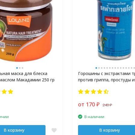
ьная маска для блеска
Горошины с экстрактами т
 маслом Макадамии 250 гр
против гриппа, простуды и
от 170
240
₽
₽
ичии
В наличии
В корзину
В корзину