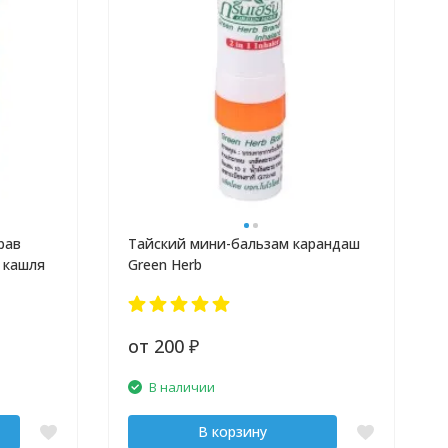
рав
Тайский мини-бальзам карандаш
 кашля
Green Herb
от 200
₽
В наличии
В корзину