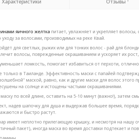
1
Характеристики
Отзывы
еинами яичного желтка
питает, увлажняет и укрепляет волосы, 
 уходу за волосами, производимых на реке Квай.
йдёт для светлых, рыжих или для тонких волос - рай для блонд
лечит волосы, поврежденные окрашиванием и ускоряет их рост,
уменьшает ломкость, помогает избавиться от перхоти, отлично 
е только в Таиланде. Эффективность маски с папайей подтвер
волшебной" маской, равно, как и другие маски для волос этого 
ресушены на солнце и истощены частыми окрашиваниями.
аску по всей длине, оставить на 5-10 минут (важно!), затем см
т, надев шапочку для душа и выдержав большее время, порядк
ажаются и быстро растут.
ар имеет неплотно прилегающую крышку, и несмотря на нашу о
тичный пакет), иногда маска во время доставки подтекает и по
итамины.