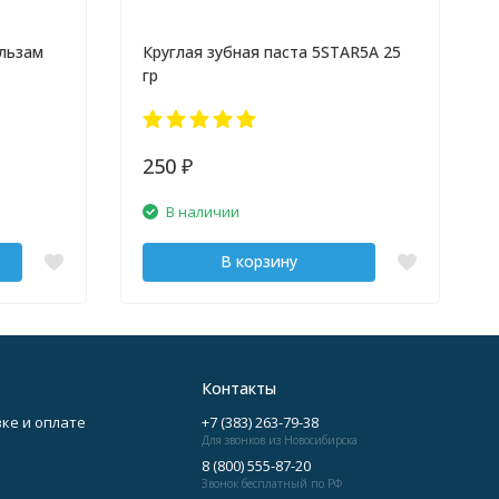
льзам
Круглая зубная паста 5STAR5A 25
гр
250
₽
В наличии
В корзину
Контакты
ке и оплате
+7 (383) 263-79-38
Для звонков из Новосибирска
8 (800) 555-87-20
Звонок бесплатный по РФ