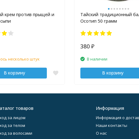
й крем против прыщей и
Тайский традиционный ба
 сыпи
Осотип 50 грамм
380
₽
ось несколько штук
В наличии
В корзину
В корзину
аталог товаров
Информация
ход за лицом
Информация о достав
ход за телом
Наши контакты
ход за волосами
О нас