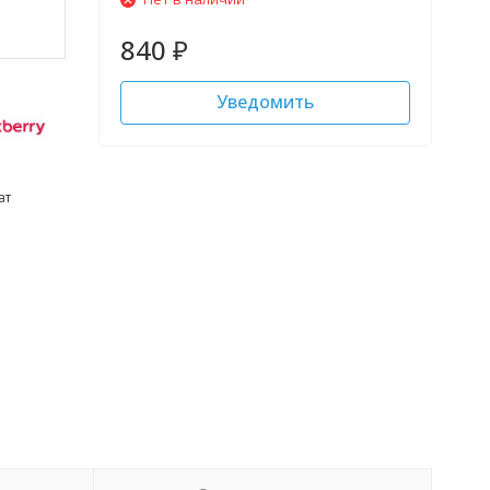
840
₽
Уведомить
ат