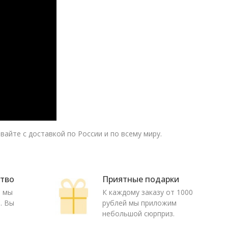
айте с доставкой по России и по всему миру.
ство
Приятные подарки
ю мы
К каждому заказу от 1000
. Вы
рублей мы приложим
о
небольшой сюрприз.