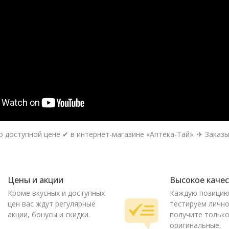
 доступной цене ✔ в интернет-магазине «Аптека-Тай». ✈ Заказыв
Цены и акции
Высокое каче
Кроме вкусных и доступных
Каждую позици
цен вас ждут регулярные
тестируем лично
акции, бонусы и скидки.
получите тольк
оригинальные,