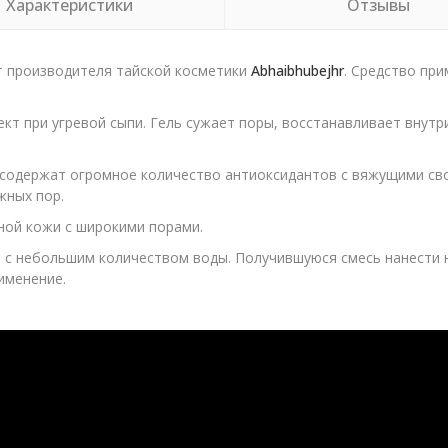
Характеристики
Отзывы
т производителя тайской косметики
Abhaibhubejhr
. Средство при
т при угревой сыпи. Гель сужает поры, восстанавливает внутр
, содержат огромное количество антиоксидантов с вяжущими с
жных пор.
ной кожи с широкими порами.
ь с небольшим количеством воды. Получившуюся смесь нанести 
именение.