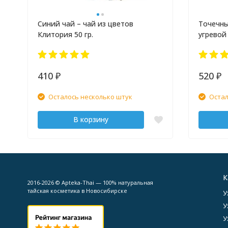
Синий чай – чай из цветов
Точечны
Клитория 50 гр.
угревой
410
520
₽
₽
Осталось несколько штук
Остал
В корзину
К
2016-2026 © Apteka-Thai — 100% натуральная
тайская косметика в Новосибирске
У
У
У