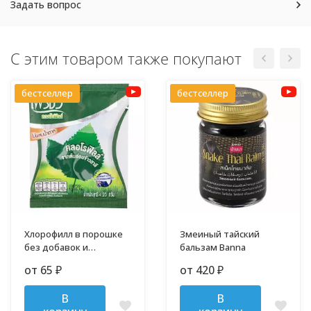
Задать вопрос
С этим товаром также покупают
бестселлер
бестселлер
Хлорофилл в порошке
Змеиный тайский
без добавок и
бальзам Banna
примесей
от 65
от 420
₽
₽
В
В