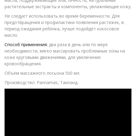
масла, поддерживающие эластичность, натуральные
растительные экстракты и компоненты, увлажняющие кожу.
Не следует использовать во время беременности. Для
предотвращения и профилактики появления растяжек, в
период ожидания ребёнка, лучше подойдёт кокосовое
масло.
Способ применения:
два раза в день или по мере
необходимости, мягко массировать проблемные зоны на
коже круговыми движениями, для увеличения
кровообращения.
Объём массажного лосьона 500 мл.
Производство: Pannamas, Таиланд.