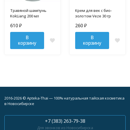
Травяной шампунь
Крем для век с био-
KokLiang 200 мл
золотом Veze 30 гр
610
260
₽
₽
В
В
корзину
корзину
2016-2026 © Apteka-Thai — 100% натуральная тайская косметика
в Новосибирске
+7 (383) 263-79-38
Для звонков из Новосибирска