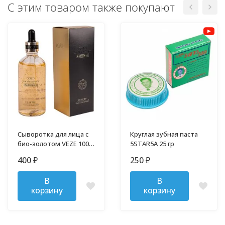
С этим товаром также покупают
Сыворотка для лица с
Круглая зубная паста
био-золотом VEZE 100
5STAR5A 25 гр
мл
400
250
₽
₽
В
В
корзину
корзину