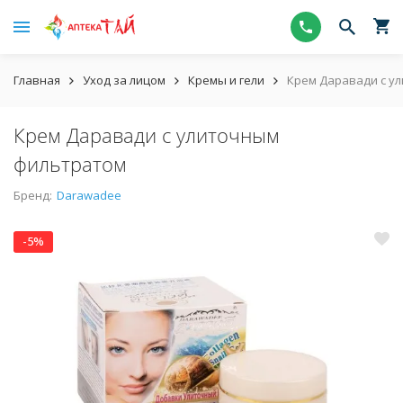
Главная
Уход за лицом
Кремы и гели
Крем Даравади с у
Крем Даравади с улиточным
фильтратом
Бренд:
Darawadee
-5%