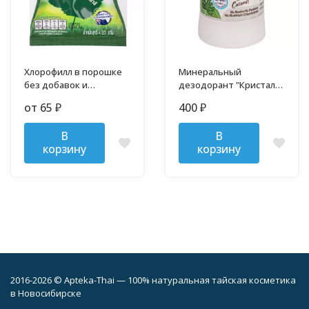
Хлорофилл в порошке
Минеральный
без добавок и
дезодорант "Кристалл"
примесей
70 гр
от 65
400
₽
₽
В
В
корзину
корзину
2016-2026 © Apteka-Thai — 100% натуральная тайская косметика
в Новосибирске