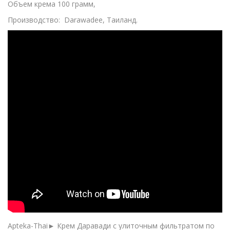
Объем крема 100 грамм,
Производство: Darawadee, Таиланд.
Apteka-Thai► Крем Даравади с улиточным фильтратом по