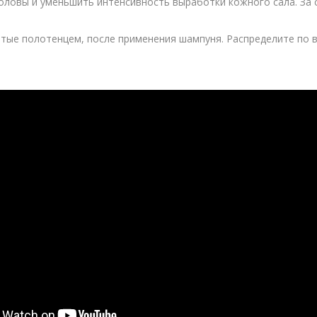
оловы и уменьшить интенсивность выработки кожного сала. За
тые полотенцем, после применения шампуня. Распределите по вс