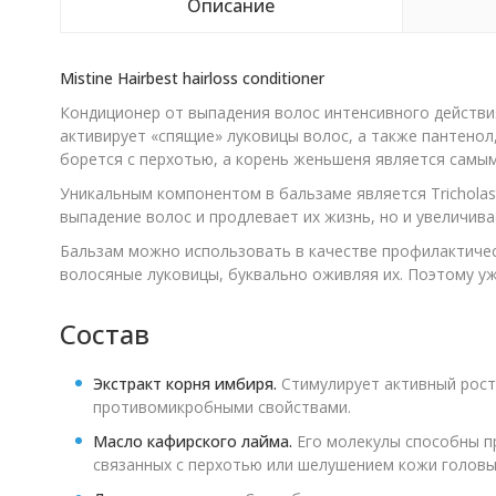
Описание
Mistine Hairbest hairloss conditioner
Кондиционер от выпадения волос интенсивного действия
активирует «спящие» луковицы волос, а также пантенол
борется с перхотью, а корень женьшеня является самы
Уникальным компонентом в бальзаме является Tricholas
выпадение волос и продлевает их жизнь, но и увеличива
Бальзам можно использовать в качестве профилактическ
волосяные луковицы, буквально оживляя их. Поэтому у
Состав
Экстракт корня имбиря.
Стимулирует активный рост
противомикробными свойствами.
Масло кафирского лайма.
Его молекулы способны пр
связанных с перхотью или шелушением кожи головы