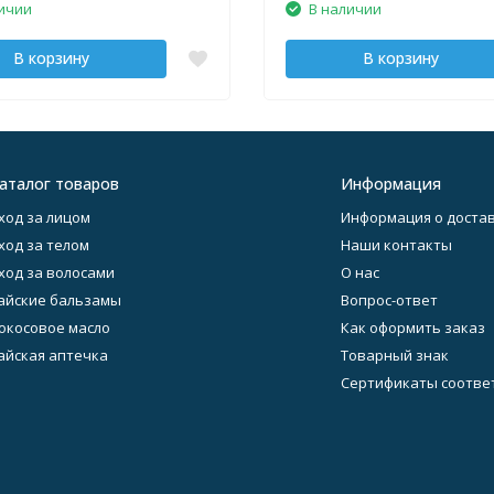
ичии
В наличии
В корзину
В корзину
аталог товаров
Информация
ход за лицом
Информация о достав
ход за телом
Наши контакты
ход за волосами
О нас
айские бальзамы
Вопрос-ответ
окосовое масло
Как оформить заказ
айская аптечка
Товарный знак
Сертификаты соотве