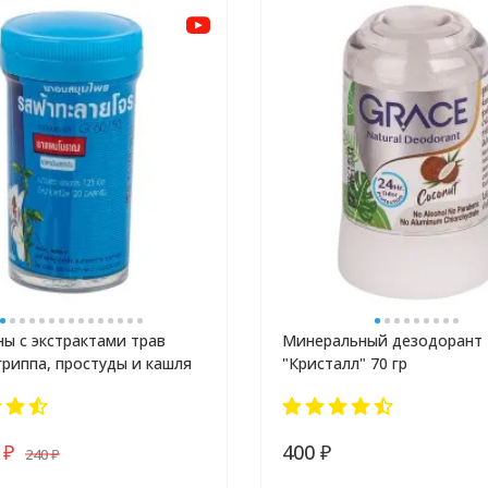
ы с экстрактами трав
Минеральный дезодорант
гриппа, простуды и кашля
"Кристалл" 70 гр
0
400
240
₽
₽
₽