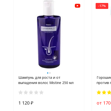
-17%
Шампунь для роста и от
Горошин
выпадения волос Mistine 250 мл
против 
1 120
от 17
₽