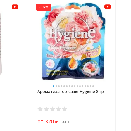
-16%
Ароматизатор-саше Hygiene 8 гр
от 320
380
₽
₽