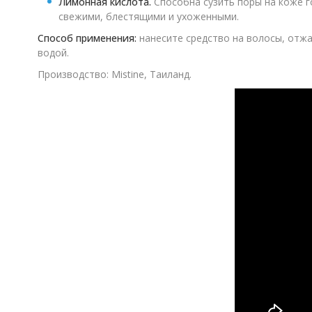
Лимонная кислота.
Способна сузить поры на коже г
свежими, блестящими и ухоженными.
Способ применения:
нанесите средство на волосы, отжа
водой.
Производство: Mistine, Таиланд.