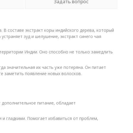
Задать вопрос
 В составе экстракт коры индийского дерева, который
устраняет зуд и шелушение, экстракт синего чая
 территории Индии. Оно способно не только замедлить
да значительная их часть уже потеряна. Он питает
те заметить появление новых волосков.
т дополнительное питание, обладает
 и гладкими. Помогает избавиться от проблем,