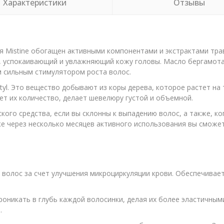
Характеристики
Отзывы
 Mistine обогащен активными компонентами и экстрактами трав.
, успокаивающий и увлажняющий кожу головы. Масло бергамота 
м сильным стимулятором роста волос.
tyl. Это вещество добывают из коры дерева, которое растет на
ет их количество, делает шевелюру густой и объемной.
ого средства, если вы склонны к выпадению волос, а также, ког
же через несколько месяцев активного использования вы сможе
 волос за счет улучшения микроциркуляции крови. Обеспечивае
оникать в глубь каждой волосинки, делая их более эластичными
.