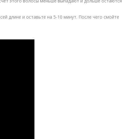
 счет этого волосы меньше выпадают и дольше остаются
ей длине и оставьте на 5-10 минут. После чего смойте