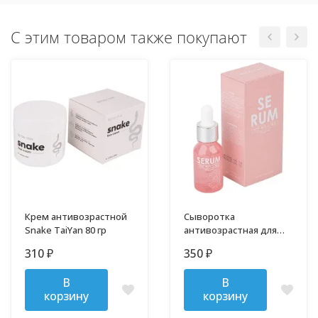
С этим товаром также покупают
Крем антивозрастной
Сыворотка
Snake TaiYan 80 гр
антивозрастная для
лица Placenta TaiYan 30
310
350
₽
₽
мл
В
В
корзину
корзину