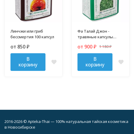
Линчжи или гриб
Фа Талай Джон -
бессмертия 100 капсул
травяные капсулы
против гриппа и
от 850
от 900
1 180
₽
₽
простуды
₽
В
В
корзину
корзину
2016-2026 © Apteka-Thai — 100% натуральная тайская косметика
в Новосибирске