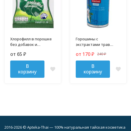
Хлорофилл в порошке
Горошины с
без добавок и
экстрактами трав
примесей
против гриппа,
от 65
от 170
240
₽
₽
простуды и кашля
₽
В
В
корзину
корзину
2016-2026 © Apteka-Thai — 100% натуральная тайская косметика