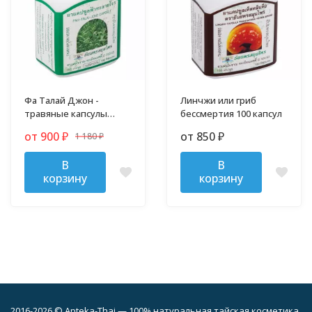
Фа Талай Джон -
Линчжи или гриб
травяные капсулы
бессмертия 100 капсул
против гриппа и
от 900
от 850
1 180
₽
₽
простуды
₽
В
В
корзину
корзину
2016-2026 © Apteka-Thai — 100% натуральная тайская косметика