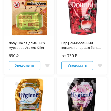
Ловушка от домашних
Парфюмированный
муравьёв Ars Ant Killer
кондиционер для белья
Downy 300 мл
630
от 730
₽
₽
Уведомить
Уведомить