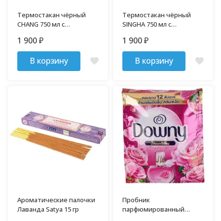
Термостакан чёрный
Термостакан чёрный
CHANG 750 мл с
SINGHA 750 мл с
термосумкой и
термосумкой и
1 900
1 900
₽
₽
трубочкой
трубочкой
В корзину
В корзину
Ароматические палочки
Пробник
Лаванда Satya 15 гр
парфюмированный
кондиционер для