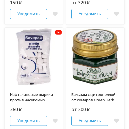
150
от 320
₽
₽
мягкости белья Downy 20
мл
Уведомить
Уведомить
Нафталиновые шарики
Бальзам с цитронеллой
против насекомых
от комаров Green Herb
30 гр
380
от 200
₽
₽
Уведомить
Уведомить