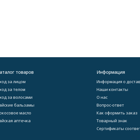
аталог товаров
Информация
ход за лицом
Информация о достав
ход за телом
Наши контакты
ход за волосами
О нас
айские бальзамы
Вопрос-ответ
окосовое масло
Как оформить заказ
айская аптечка
Товарный знак
Сертификаты соотве