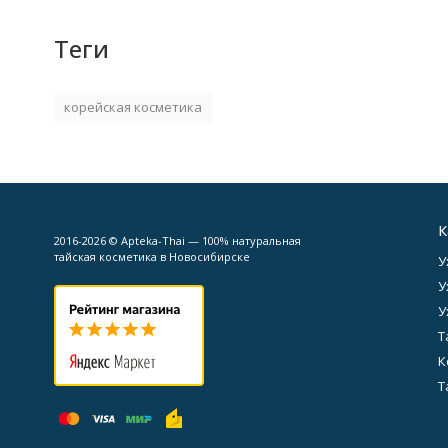
Теги
корейская косметика
К
2016-2026 © Apteka-Thai — 100% натуральная
тайская косметика в Новосибирске
У
У
У
Т
К
Т