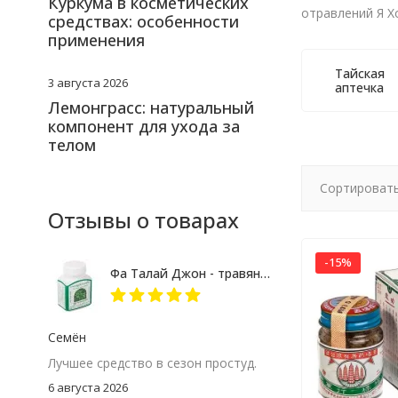
Куркума в косметических
отравлений Я Х
средствах: особенности
применения
Тайская
3 августа 2026
аптечка
Лемонграсс: натуральный
компонент для ухода за
телом
Сортировать
Отзывы о товарах
-15%
Фа Талай Джон - травяные капсулы против гриппа и простуды
Семён
Лучшее средство в сезон простуд.
6 августа 2026