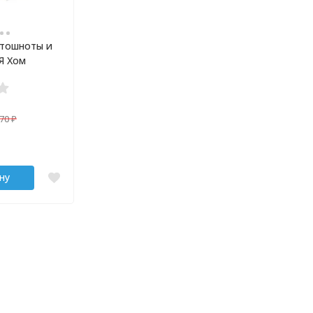
 тошноты и
Я Хом
70
₽
ну