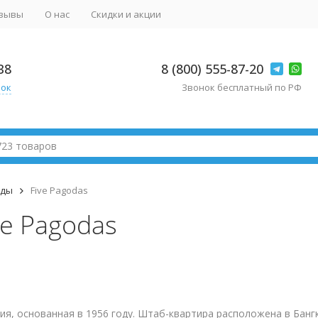
зывы
О нас
Скидки и акции
38
8 (800) 555-87-20
нок
Звонок бесплатный по РФ
нды
Five Pagodas
ve Pagodas
ия, основанная в 1956 году. Штаб-квартира расположена в Бангк