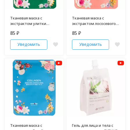
Тканевая маска с
Тканевая маска с
экстрактом улитки
экстрактом лососевого
Eyenlip
масла Eyenlip
85
85
₽
₽
Уведомить
Уведомить
Тканевая маска с
Гель для лица и тела с