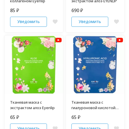
коллагеном Eyenlip
экстрактом алоэ EYENLIP
85
690
₽
₽
Уведомить
Уведомить
Тканевая маска с
Тканевая маска с
экстрактом алоэ Eyenlip
гиалуроновой кислотой
Eyenlip
65
65
₽
₽
Уведомить
Уведомить