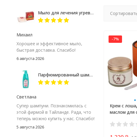
Мыло для лечения угревой сыпи Madame Heng
Сортировать
Михаил
-7%
Хорошее и эффективное мыло,
быстрая доставка. Спасибо!
6 августа 2026
Парфюмированный шампунь "Корейская роза" Rejoice 370 мл
Светлана
Крем с лош
Супер шампуни. Познакомилась с
маслом для 
этой фирмой в Тайланде. Рада, что
обезвоженн
теперь можно купить у нас. Спасибо!
лица 70 гр
5 августа 2026
1 220