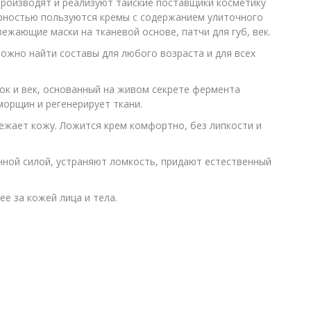
Производят и реализуют тайские поставщики косметику
ярностью пользуются кремы с содержанием улиточного
жающие маски на тканевой основе, патчи для губ, век.
ожно найти составы для любого возраста и для всех
ок и век, основанный на живом секрете фермента
морщин и регенерирует ткани.
ежает кожу. Ложится крем комфортно, без липкости и
нной силой, устраняют ломкость, придают естественный
 за кожей лица и тела.