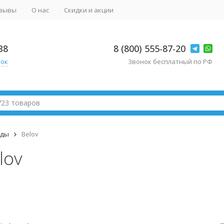
зывы
О нас
Скидки и акции
38
8 (800) 555-87-20
нок
Звонок бесплатный по РФ
нды
Belov
lov