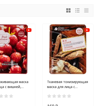
живающая маска
Тканевая тонизирующая
ца с вишней,
маска для лица с
ой или красным
экстрактом женьшеня
, улучшающая
лица
160