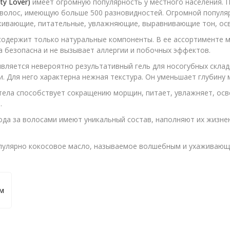
ty Lover)
имеет огромную популярность у местного населения. 
, волос, имеющую больше 500 разновидностей. Огромной попул
ивающие, питательные, увлажняющие, выравнивающие тон, осве
содержит только натуральные компоненты. В ее ассортименте м
а безопасна и не вызывает аллергии и побочных эффектов.
вляется невероятно результативный гель для носогубных склад
и. Для него характерна нежная текстура. Он уменьшает глубину 
тела способствует сокращению морщин, питает, увлажняет, осв
.
ода за волосами имеют уникальный состав, наполняют их жизне
улярно кокосовое масло, называемое волшебным и ухаживающее
ом