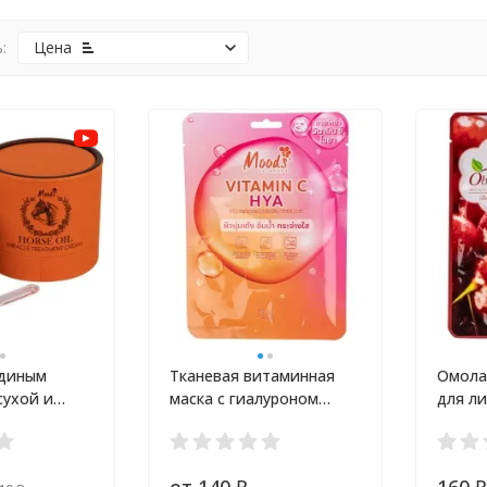
:
Цена
адиным
Тканевая витаминная
Омола
сухой и
маска с гиалуроном
для ли
ой кожи
Belov Moods 38 мл
малин
вином
цвет 
от 140
160