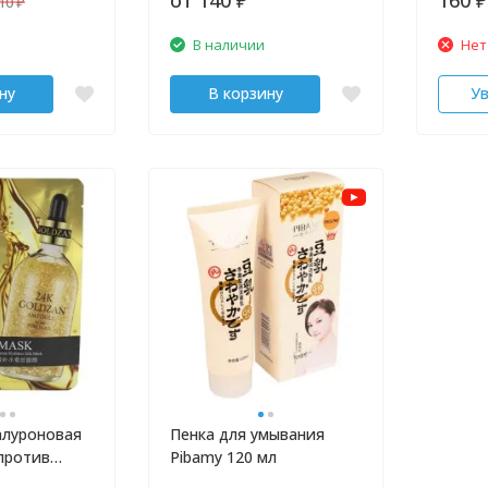
310
₽
₽
₽
В наличии
Нет
ну
В корзину
У
алуроновая
Пенка для умывания
против
Pibamy 120 мл