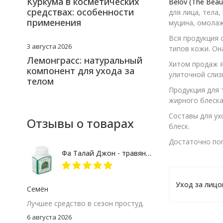
Куркума в косметических
Belov (The Beau
средствах: особенности
для лица, тела
применения
муцина, омолаж
Вся продукция 
3 августа 2026
типов кожи. Он
Лемонграсс: натуральный
Хитом продаж я
компонент для ухода за
улиточной слиз
телом
Продукция для 
жирного блеска
Составы для ух
Отзывы о товарах
блеск.
Достаточно поп
Фа Талай Джон - травяные капсулы против гриппа и простуды
Уход за лиц
Семён
Лучшее средство в сезон простуд.
6 августа 2026