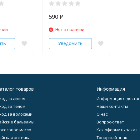
590
₽
ичии
Нет в наличии
ить
Уведомить
аталог товаров
Информация
ход за лицом
Информация о достав
ход за телом
Наши контакты
ход за волосами
О нас
айские бальзамы
Вопрос-ответ
окосовое масло
Как оформить заказ
айская аптечка
Товарный знак