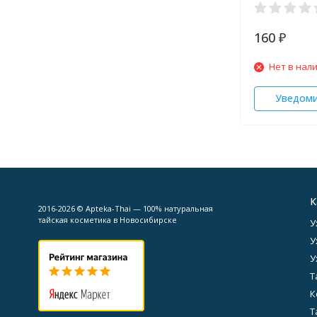
160
₽
Нет в нал
Уведом
К
2016-2026 © Apteka-Thai — 100% натуральная
тайская косметика в Новосибирске
У
У
У
Т
К
Т