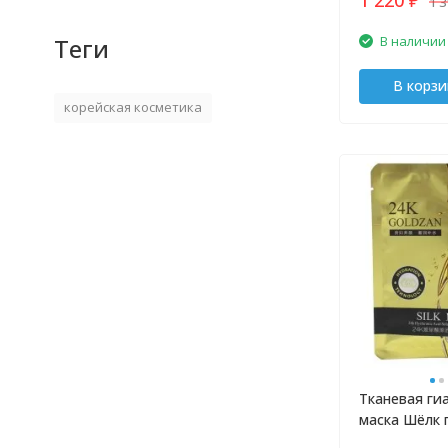
1 
₽
В наличии
Теги
В корзи
корейская косметика
Тканевая ги
маска Шёлк 
морщин