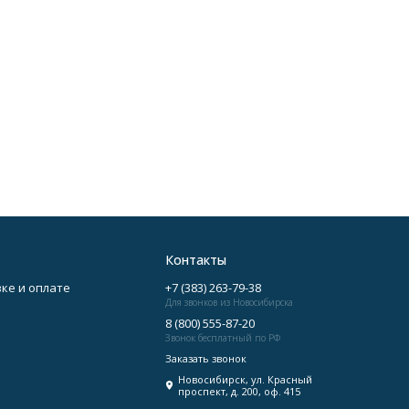
Контакты
ке и оплате
+7 (383) 263-79-38
Для звонков из Новосибирска
8 (800) 555-87-20
Звонок бесплатный по РФ
Заказать звонок
Новосибирск, ул. Красный
проспект, д. 200, оф. 415