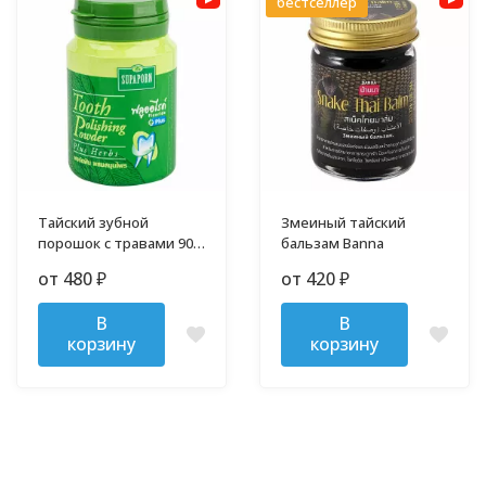
бестселлер
Тайский зубной
Змеиный тайский
порошок с травами 90
бальзам Banna
гр
от 480
от 420
₽
₽
В
В
корзину
корзину