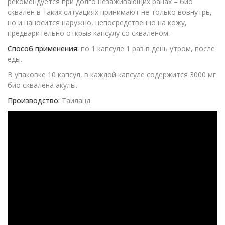
рекомендуется при долго незаживающих ранах – био
сквален в таких ситуациях принимают не только вовнутрь,
но и наносится наружно, непосредственно на кожу,
предварительно открыв капсулу со скваленом.
Способ применения:
по 1 капсуле 1 раз в день утром, после
еды.
В упаковке 10 капсул, в каждой капсуле содержится 3000 мг
био сквалена акулы.
Производство:
Таиланд.