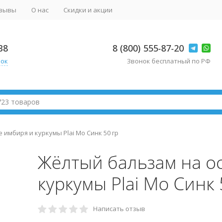
зывы
О нас
Скидки и акции
38
8 (800) 555-87-20
нок
Звонок бесплатный по РФ
имбиря и куркумы Plai Мо Синк 50 гр
Жёлтый бальзам на о
куркумы Plai Мо Синк 
Написать отзыв