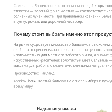
Стеклянная баночка с плотно завинчивающейся крышкой
этикетки — зелёный фон с жёлтым — соответствует кл
солнечных лучей месте. При правильном хранении бальз
в сумку, рюкзак или дорожный несессер.
Почему стоит выбрать именно этот продук
На рынке существует множество бальзамов с похожим со
плай — это принципиально влияет на насыщенность ар
исключительно для местного тайского рынка, а значит 
искусственных красителей: золотистый цвет бальзама 
массажа для работы с клиентами, ценящими натуральнос
Производство: Таиланд.
Apteka-Thai► Жёлтый бальзам на основе имбиря и куркум
всему миру.
Надежная упаковка