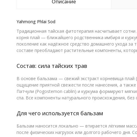
Описание
Yahmong Phlai Sod
Традиционная тайская фитотерапия насчитывает сотни 
корня плай — ближайшего родственника имбиря и курку
поколение как надёжное средство домашнего ухода за т
составе преобладают растительные компоненты, которы
Состав: сила тайских трав
В основе бальзама — свежий экстракт корневища плай 
ощущение приятной свежести после нанесения, а также
Патчули (Pogostemon cablin) и куркума формируют мягк
спа. Все компоненты натурального происхождения, без 
Для чего используется бальзам
Бальзам наносится локально — втирается лёгкими масс
после физических нагрузок или долгого рабочего дня.