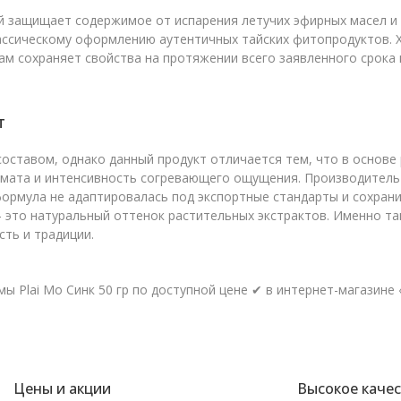
 защищает содержимое от испарения летучих эфирных масел и 
ассическому оформлению аутентичных тайских фитопродуктов. 
ам сохраняет свойства на протяжении всего заявленного срока
т
ставом, однако данный продукт отличается тем, что в основе 
омата и интенсивность согревающего ощущения. Производитель
формула не адаптировалась под экспортные стандарты и сохран
— это натуральный оттенок растительных экстрактов. Именно т
ть и традиции.
ы Plai Мо Синк 50 гр по доступной цене ✔ в интернет-магазине 
Цены и акции
Высокое каче