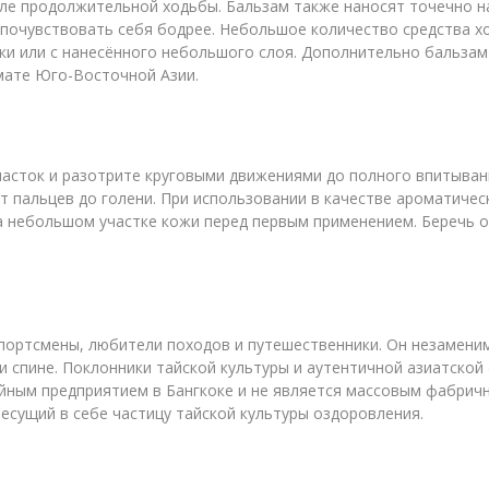
ле продолжительной ходьбы. Бальзам также наносят точечно н
очувствовать себя бодрее. Небольшое количество средства хо
и или с нанесённого небольшого слоя. Дополнительно бальзам 
мате Юго-Восточной Азии.
асток и разотрите круговыми движениями до полного впитывани
т пальцев до голени. При использовании в качестве ароматичес
а небольшом участке кожи перед первым применением. Беречь от
портсмены, любители походов и путешественники. Он незаменим 
 и спине. Поклонники тайской культуры и аутентичной азиатско
йным предприятием в Бангкоке и не является массовым фабричн
есущий в себе частицу тайской культуры оздоровления.