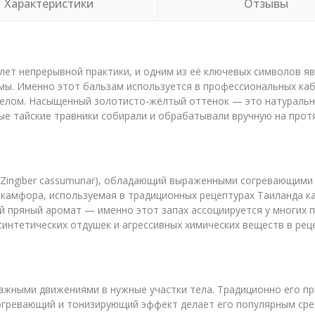
Характеристики
Отзывы
лет непрерывной практики, и одним из её ключевых символов я
мы. Именно этот бальзам используется в профессиональных каби
елом. Насыщенный золотисто-жёлтый оттенок — это натуральный
е тайские травники собирали и обрабатывали вручную на прот
(Zingiber cassumunar), обладающий выраженными согревающими
 камфора, используемая в традиционных рецептурах Таиланда к
ий пряный аромат — именно этот запах ассоциируется у многих
синтетических отдушек и агрессивных химических веществ в рец
ажными движениями в нужные участки тела. Традиционно его п
 Согревающий и тонизирующий эффект делает его популярным ср