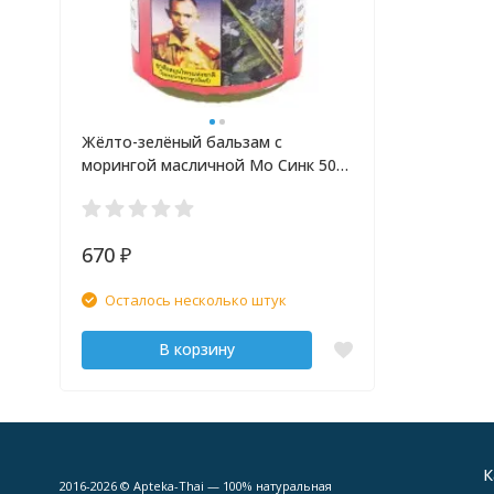
Жёлто-зелёный бальзам с
морингой масличной Мо Синк 50
гр
670
₽
Осталось несколько штук
В корзину
К
2016-2026 © Apteka-Thai — 100% натуральная