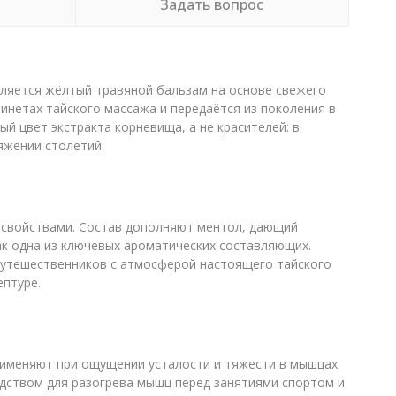
Задать вопрос
вляется жёлтый травяной бальзам на основе свежего
нетах тайского массажа и передаётся из поколения в
 цвет экстракта корневища, а не красителей: в
яжении столетий.
 свойствами. Состав дополняют ментол, дающий
ак одна из ключевых ароматических составляющих.
 путешественников с атмосферой настоящего тайского
ептуре.
рименяют при ощущении усталости и тяжести в мышцах
едством для разогрева мышц перед занятиями спортом и