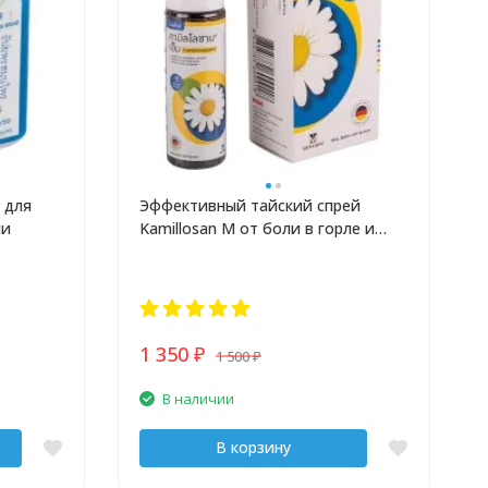
 для
Эффективный тайский спрей
ни
Kamillosan M от боли в горле и
зубной боли
1 350
1 500
₽
₽
В наличии
В корзину