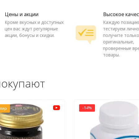
Цены и акции
Высокое каче
Кроме вкусных и доступных
Каждую позици
цен вас ждут регулярные
тестируем лично
акции, бонусы и скидки.
получите тольк
оригинальные,
проверенные вр
товары.
покупают
-14%
ллер