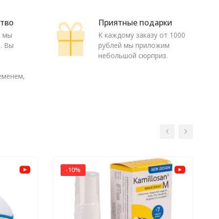
ство
Приятные подарки
ю мы
К каждому заказу от 1000
. Вы
рублей мы приложим
о
небольшой сюрприз.
еменем,
-10%