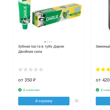
Зубная паста в тубе Дарли
Змеиный
Двойная сила
от 350
от 42
₽
В наличии
В нал
В корзину