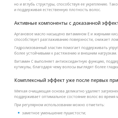
но и вглубь структуры, способствуя ее укреплению. Та
и поддерживая естественную плотность волос.
Активные компоненты с доказанной эффек
Аргановое масло насыщено витамином Е и жирными кисл
способствует разглаживанию поверхности, снижает ломк
Гидролизованный эластин помогает поддерживать упруго
более устойчивыми к растяжению и внешним нагрузкам.
Витамин C выполняет антиоксидантную функцию, поддер
кутикулы, благодаря чему волосы выглядят более гладк
Комплексный эффект уже после первых пр
Мягкая очищающая основа деликатно удаляет загрязнен
поддерживает оптимальное состояние волос во время м
При регулярном использовании можно отметить:
заметное уменьшение пушистости;