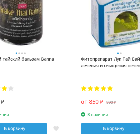
 тайский бальзам Banna
Фитопрепарат Лук Тай Бай
лечения и очищения пече
0
от 850
990
₽
₽
₽
ичии
В наличии
В корзину
В корзину