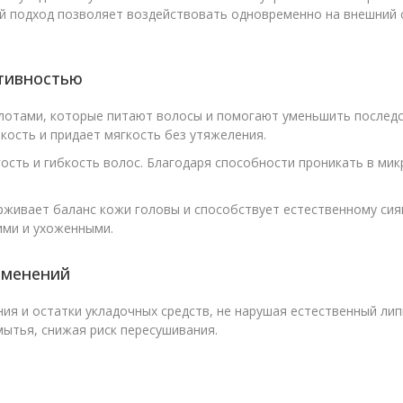
кой подход позволяет воздействовать одновременно на внешний 
тивностью
отами, которые питают волосы и помогают уменьшить последст
ость и придает мягкость без утяжеления.
сть и гибкость волос. Благодаря способности проникать в микр
живает баланс кожи головы и способствует естественному сия
ими и ухоженными.
именений
ия и остатки укладочных средств, не нарушая естественный ли
ытья, снижая риск пересушивания.