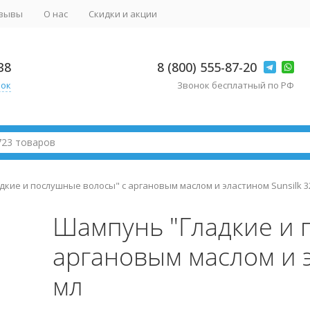
зывы
О нас
Скидки и акции
38
8 (800) 555-87-20
нок
Звонок бесплатный по РФ
кие и послушные волосы" с аргановым маслом и эластином Sunsilk 3
Шампунь "Гладкие и 
аргановым маслом и э
мл