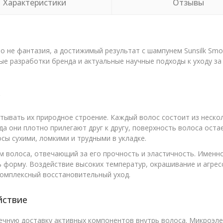
Характеристики
Отзывы
о не фантазия, а достижимый результат с шампунем Sunsilk Sm
ные разработки бренда и актуальные научные подходы к уходу з
с
тывать их природное строение. Каждый волос состоит из неско
 они плотно прилегают друг к другу, поверхность волоса остае
ы сухими, ломкими и трудными в укладке.
м волоса, отвечающий за его прочность и эластичность. Именн
ь форму. Воздействие высоких температур, окрашивание и агр
комплексный восстановительный уход.
йствие
чечную доставку активных компонентов внутрь волоса. Микроэл