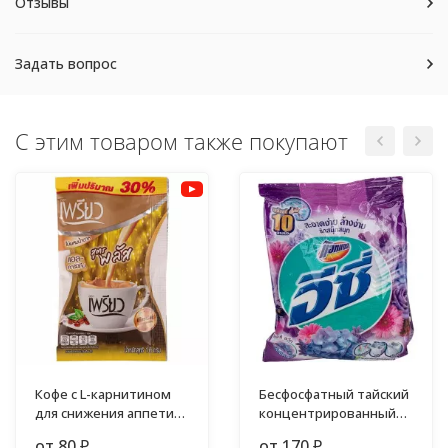
Отзывы
Задать вопрос
С этим товаром также покупают
Кофе с L-карнитином
Бесфосфатный тайский
для снижения аппетита
концентрированный
16 гр
стиральный порошок
от 80
от 170
₽
₽