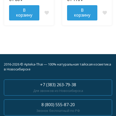
Attack Purple 110 гр
В
В
корзину
корзину
2016-2026 © Apteka-Thai — 100% натуральная тайская косметика
в Новосибирске
+7 (383) 263-79-38
Для звонков из Новосибирска
8 (800) 555-87-20
Звонок бесплатный по РФ