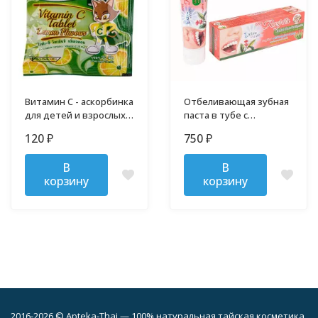
Витамин С - аскорбинка
Отбеливающая зубная
для детей и взрослых
паста в тубе с
Vita-C 30 таблеток
гвоздикой, гуавой и
120
750
₽
₽
алоэ Isme 100 гр
В
В
корзину
корзину
2016-2026 © Apteka-Thai — 100% натуральная тайская косметика