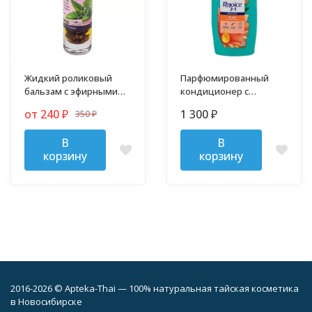
Жидкий роликовый
Парфюмированный
бальзам с эфирными
кондиционер с
маслами 10 гр
аргановым маслом
от 240
1 300
350
₽
₽
₽
Rejoice 370 мл
В
В
корзину
корзину
2016-2026 © Apteka-Thai — 100% натуральная тайская косметика
в Новосибирске