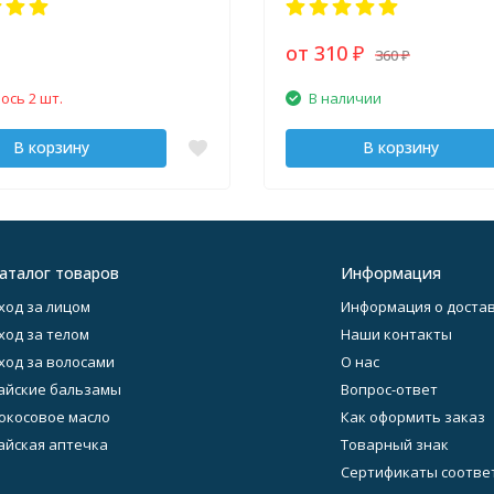
от 310
360
₽
₽
ось 2 шт.
В наличии
В корзину
В корзину
аталог товаров
Информация
ход за лицом
Информация о достав
ход за телом
Наши контакты
ход за волосами
О нас
айские бальзамы
Вопрос-ответ
окосовое масло
Как оформить заказ
айская аптечка
Товарный знак
Сертификаты соотве