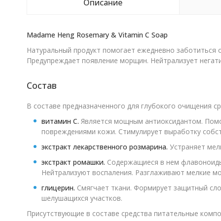
Описание
Madame Heng Rosemary & Vitamin C Soap
Натуральный продукт помогает ежедневно заботиться о
Предупреждает появление морщин. Нейтрализует негати
Состав
В составе предназначенного для глубокого очищения с
витамин C.
Является мощным антиоксидантом. Помог
повреждениями кожи. Стимулирует выработку собст
экстракт лекарственного розмарина.
Устраняет мелк
экстракт ромашки.
Содержащиеся в нем флавоноиды 
Нейтрализуют воспаления. Разглаживают мелкие м
глицерин.
Смягчает ткани. Формирует защитный слой
шелушащихся участков.
Присутствующие в составе средства питательные компо