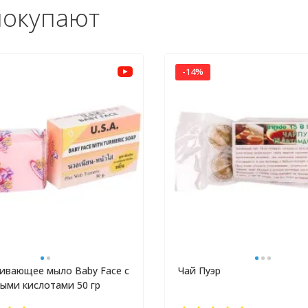
покупают
-14%
вающее мыло Baby Face с
Чай Пуэр
ыми кислотами 50 гр