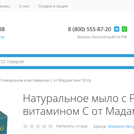
зывы
О нас
Скидки и акции
38
8 (800) 555-87-20
нок
Звонок бесплатный по РФ
Розмарином и витамином С от Мадам Хенг 50 гр
Натуральное мыло с 
витамином С от Мадам
Написать отзыв
Бренд:
Madame Hen