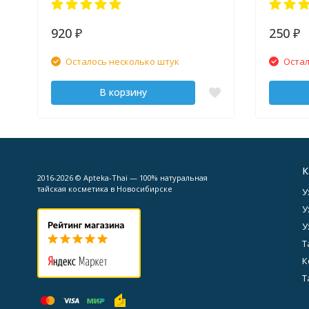
920
250
₽
₽
Осталось несколько штук
Остал
В корзину
К
2016-2026 © Apteka-Thai — 100% натуральная
тайская косметика в Новосибирске
У
У
У
Т
К
Т