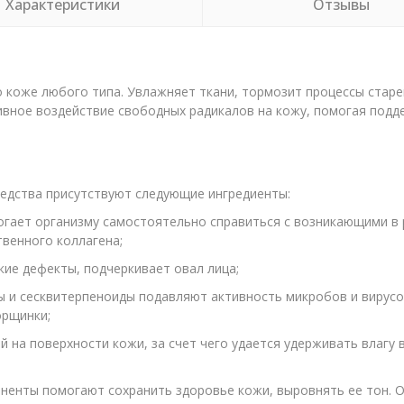
Характеристики
Отзывы
 коже любого типа. Увлажняет ткани, тормозит процессы старе
вное воздействие свободных радикалов на кожу, помогая подде
редства присутствуют следующие ингредиенты:
ает организму самостоятельно справиться с возникающими в 
венного коллагена;
ие дефекты, подчеркивает овал лица;
и сесквитерпеноиды подавляют активность микробов и вирусо
орщинки;
 на поверхности кожи, за счет чего удается удерживать влагу 
ненты помогают сохранить здоровье кожи, выровнять ее тон. 