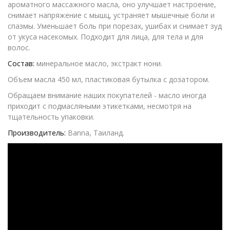
ароматного массажного масла, оно улучшает настроение,
снимает напряжение с мышц, устраняет мышечные боли и
спазмы. Уменьшает боль при порезах, ушибах и снимает зуд
от укуса насекомых. Подходит для лица, для тела и для
волос.
Состав:
минеральное масло, экстракт нони.
Объем масла 450 мл, пластиковая бутылка с дозатором.
Обращаем внимание наших покупателей - масло иногда
приходит с подмасляными этикетками, несмотря на
тщательность упаковки.
Производитель:
Banna, Таиланд.