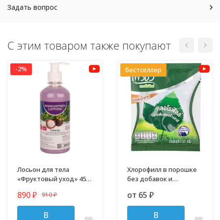
Задать вопрос
С этим товаром также покупают
-2%
бестселлер
Лосьон для тела
Хлорофилл в порошке
«Фруктовый уход» 450
без добавок и
мл
примесей
890
от 65
910
₽
₽
₽
В
В