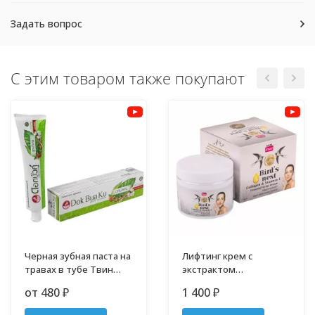
Задать вопрос
С этим товаром также покупают
Черная зубная паста на
Лифтинг крем с
травах в тубе Твин
экстрактом
Лотос
ласточкиных гнёзд 100
от 480
1 400
₽
₽
мл