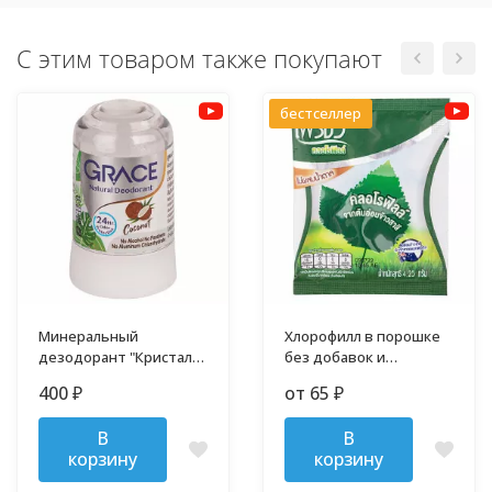
С этим товаром также покупают
бестселлер
Минеральный
Хлорофилл в порошке
дезодорант "Кристалл"
без добавок и
70 гр
примесей
400
от 65
₽
₽
В
В
корзину
корзину