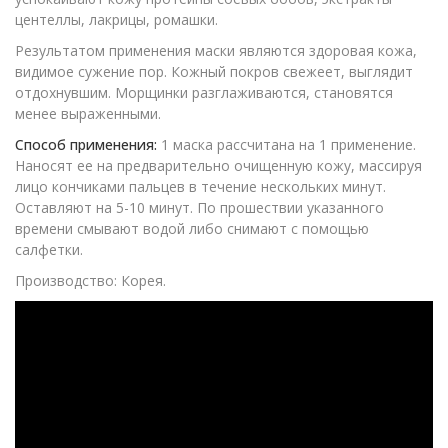
центеллы, лакрицы, ромашки.
Результатом применения маски являются здоровая кожа,
видимое сужение пор. Кожный покров свежеет, выглядит
отдохнувшим. Морщинки разглаживаются, становятся
менее выраженными.
Способ применения:
1 маска рассчитана на 1 применение.
Наносят ее на предварительно очищенную кожу, массируя
лицо кончиками пальцев в течение нескольких минут.
Оставляют на 5-10 минут. По прошествии указанного
времени смывают водой либо снимают с помощью
салфетки.
Производство: Корея.